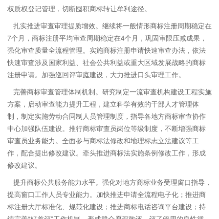
权质权登记管理，切断囤积商标转让牟利途径。
扎实推进审查审理提质增效。继续将一般情形商标注册周期稳定在
7个月，商标注册平均审查周期稳定在4个月，巩固审限压减成果，
强化审查质量全流程管理。实施商标注册申请快速审查办法，依法
快速审查涉及国家利益、社会公共利益或重大区域发展战略的商标
注册申请。加强巡回评审庭建设，大力推进口头审理工作。
完善商标审查管理体制机制。研究制定一流审查机构建设工程实施
方案，启动审查能力提升工程，建立科学有效的干部人才管理体
制，制定实施劳动合同制人员管理制度，指导各地方商标审查协作
中心加强队伍建设。推行商标审查员岗位等级制度，不断增强商标
审查员业务能力。全面参与商标法修改和地理标志立法建议等工
作，配合提出修改建议。牵头推进商标法实施条例修改工作，形成
修改建议。
提升商标公共服务能力水平。强化对地方商标业务受理窗口指导，
提高窗口工作人员专业能力。加快推进申请全流程电子化；推进商
标注册大厅标准化、规范化建设；推进商标电话咨询平台建设；持
续完善“好差评”工作机制，形成群众愿评敢评、评了管用的良性循